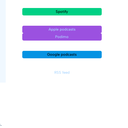
Spotify
Apple podcasts
Podimo
Google podcasts
RSS feed
.