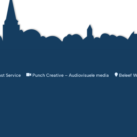
Back
st Service
Punch Creative – Audiovisuele media
Beleef W
To
Top