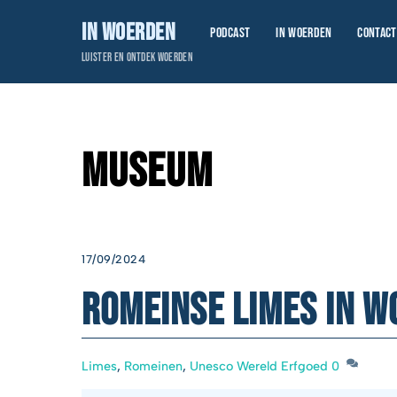
Skip
In Woerden
Podcast
In Woerden
Contact
to
content
Luister en ontdek Woerden
Museum
17/09/2024
Romeinse Limes in 
Limes
,
Romeinen
,
Unesco Wereld Erfgoed
0