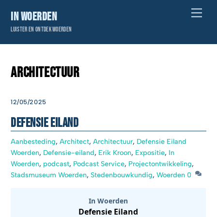
Skip
Men
In Woerden
to
Luister en ontdek Woerden
content
Architectuur
12/05/2025
Defensie Eiland
Aanbesteding
,
Architect
,
Architectuur
,
Defensie Eiland
Woerden
,
Defensie-eiland
,
Erik Kroon
,
Expositie
,
In
Woerden
,
podcast
,
Podcast Service
,
Projectontwikkeling
,
Stadsmuseum Woerden
,
Stedenbouwkundig
,
Woerden
0