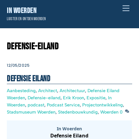
Skip
Men
In Woerden
to
Luister en ontdek Woerden
content
Defensie-eiland
12/05/2025
Defensie Eiland
Aanbesteding
,
Architect
,
Architectuur
,
Defensie Eiland
Woerden
,
Defensie-eiland
,
Erik Kroon
,
Expositie
,
In
Woerden
,
podcast
,
Podcast Service
,
Projectontwikkeling
,
Stadsmuseum Woerden
,
Stedenbouwkundig
,
Woerden
0