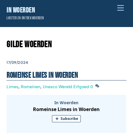
Skip
Men
In Woerden
to
Luister en ontdek Woerden
content
Gilde Woerden
17/09/2024
Romeinse Limes in Woerden
Limes
,
Romeinen
,
Unesco Wereld Erfgoed
0