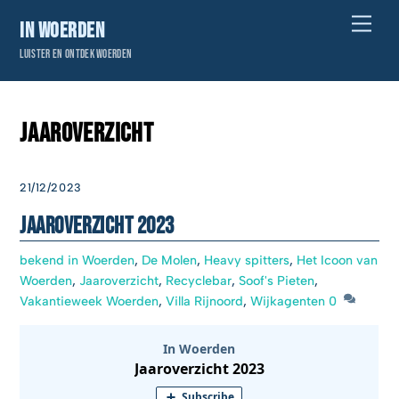
Skip
Men
In Woerden
to
Luister en ontdek Woerden
content
Jaaroverzicht
21/12/2023
Jaaroverzicht 2023
bekend in Woerden
,
De Molen
,
Heavy spitters
,
Het Icoon van
Woerden
,
Jaaroverzicht
,
Recyclebar
,
Soof's Pieten
,
Vakantieweek Woerden
,
Villa Rijnoord
,
Wijkagenten
0