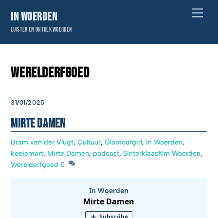
Skip
Men
In Woerden
to
Luister en ontdek Woerden
content
Werelderfgoed
31/01/2025
Mirte Damen
Bram van der Vlugt
,
Cultuur
,
Glamourgirl
,
In Woerden
,
koeiemart
,
Mirte Damen
,
podcast
,
Sinterklaasfilm Woerden
,
Werelderfgoed
0