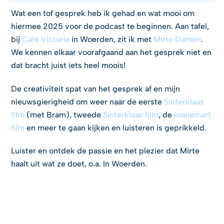
Wat een tof gesprek heb ik gehad en wat mooi om
hiermee 2025 voor de podcast te beginnen. Aan tafel,
bij
Café Victoria
in Woerden, zit ik met
Mirte Damen
.
We kennen elkaar voorafgaand aan het gesprek niet en
dat bracht juist iets heel moois!
De creativiteit spat van het gesprek af en mijn
nieuwsgierigheid om weer naar de eerste
Sinterklaas
film
(met Bram), tweede
Sinterklaas film
, de
koeiemart
film
en meer te gaan kijken en luisteren is geprikkeld.
Luister en ontdek de passie en het plezier dat Mirte
haalt uit wat ze doet, o.a. In Woerden.