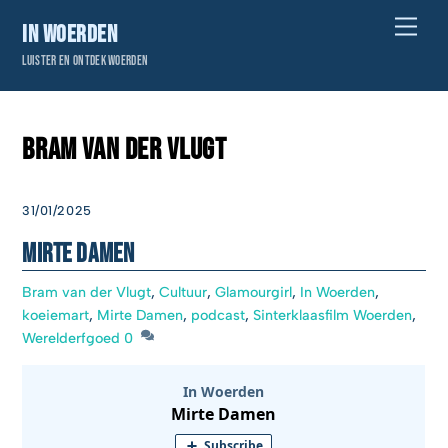
Skip
Men
In Woerden
to
Luister en ontdek Woerden
content
Bram van der Vlugt
31/01/2025
Mirte Damen
Bram van der Vlugt
,
Cultuur
,
Glamourgirl
,
In Woerden
,
koeiemart
,
Mirte Damen
,
podcast
,
Sinterklaasfilm Woerden
,
Werelderfgoed
0