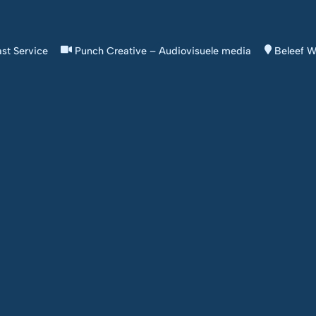
Back
st Service
Punch Creative – Audiovisuele media
Beleef W
To
Top