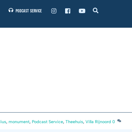
Search
Podcast Service
ius
,
monument
,
Podcast Service
,
Theehuis
,
Villa Rijnoord
0