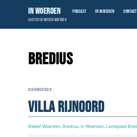
Skip
In Woerden
Podcast
In Woerden
Contact
to
content
Luister en ontdek Woerden
Bredius
02/08/2023
Villa Rijnoord
Beleef Woerden
,
Bredius
,
In Woerden
,
Landgoed Bred