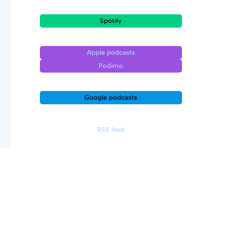
Spotify
Apple podcasts
Podimo
Google podcasts
RSS feed