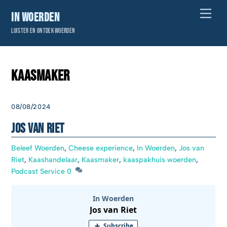
Skip
Men
In Woerden
to
Luister en ontdek Woerden
content
Kaasmaker
08/08/2024
Jos van Riet
Beleef Woerden
,
Cheese experience
,
In Woerden
,
Jos van
Riet
,
Kaashandelaar
,
Kaasmaker
,
kaaspakhuis woerden
,
Podcast Service
0