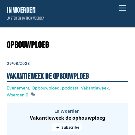
Skip
Men
In Woerden
to
Luister en ontdek Woerden
content
Opbouwploeg
09/08/2023
Vakantieweek de opbouwploeg
Evenement
,
Opbouwploeg
,
podcast
,
Vakantieweek
,
Woerden
0