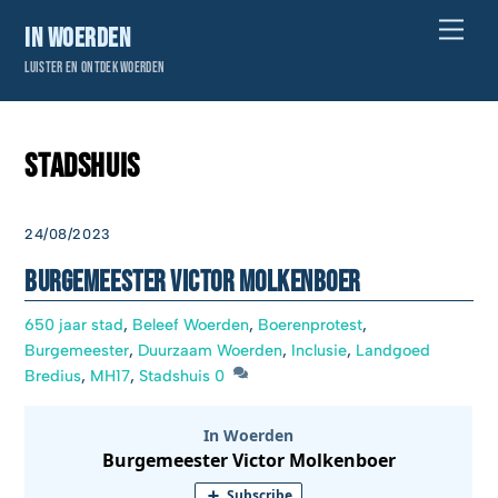
Skip
Men
In Woerden
to
Luister en ontdek Woerden
content
Stadshuis
24/08/2023
Burgemeester Victor Molkenboer
650 jaar stad
,
Beleef Woerden
,
Boerenprotest
,
Burgemeester
,
Duurzaam Woerden
,
Inclusie
,
Landgoed
Bredius
,
MH17
,
Stadshuis
0