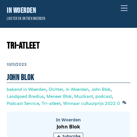
Skip
Men
In Woerden
to
Luister en ontdek Woerden
content
Tri-atleet
10/11/2023
John Blok
bekend in Woerden
,
Dichter
,
In Woerden
,
John Blok
,
Landgoed Bredius
,
Meneer Blok
,
Muzikant
,
podcast
,
Podcast Service
,
Tri-atleet
,
Winnaar cultuurprijs 2022
0