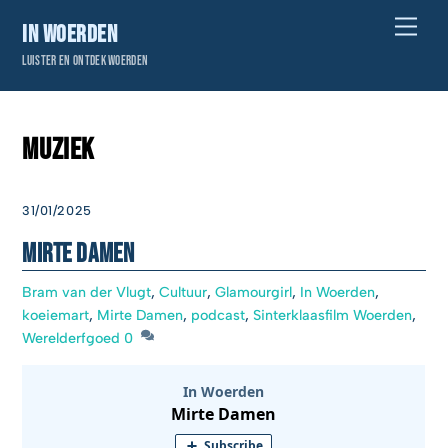
Skip
Men
In Woerden
to
Luister en ontdek Woerden
content
Muziek
31/01/2025
Mirte Damen
Bram van der Vlugt
,
Cultuur
,
Glamourgirl
,
In Woerden
,
koeiemart
,
Mirte Damen
,
podcast
,
Sinterklaasfilm Woerden
,
Werelderfgoed
0