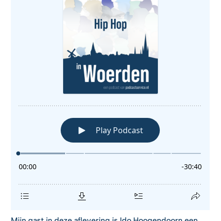
Mijn gast in deze aflevering is Ido Hoogendoorn een